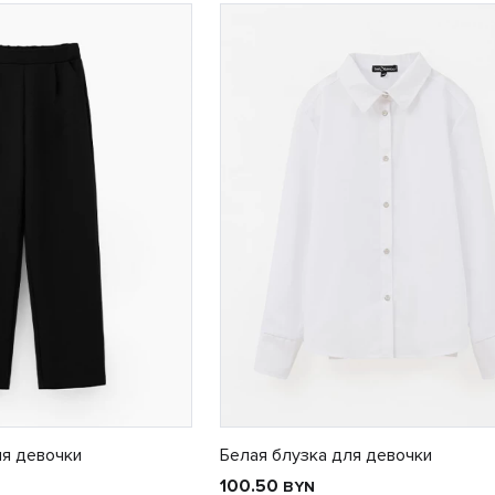
я девочки
Белая блузка для девочки
100.50
BYN