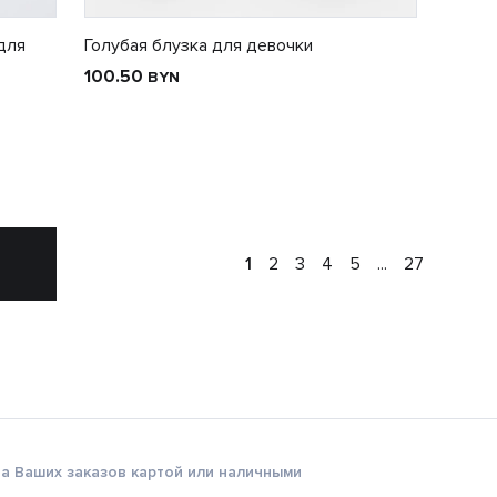
для
Голубая блузка для девочки
100.50
BYN
1
2
3
4
5
...
27
а Ваших заказов картой или наличными