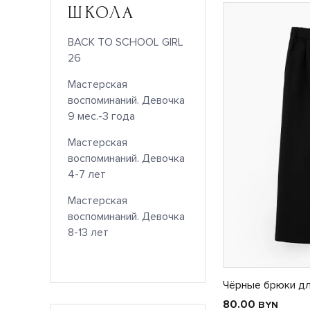
ШКОЛА
BACK TO SCHOOL GIRL
26
Мастерская
воспоминаний. Девочка
9 мес.-3 года
Мастерская
воспоминаний. Девочка
4-7 лет
Мастерская
воспоминаний. Девочка
8-13 лет
Чёрные брюки дл
80.00
BYN