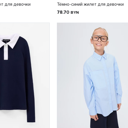
ет для девочки
Тёмно-синий жилет для девочки
78.70
BYN