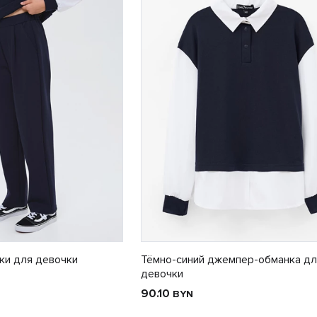
ки для девочки
Тёмно-синий джемпер-обманка дл
девочки
90.10
BYN