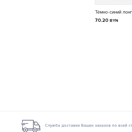
Тёмно-синий лон
70.20
BYN
Служба доставки Ваших заказов по всей с