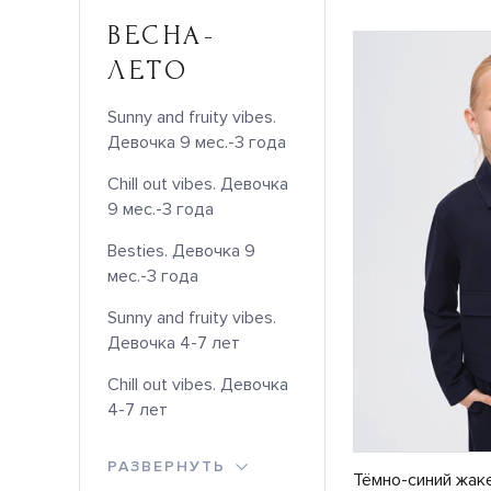
ВЕСНА-
ЛЕТО
Sunny and fruity vibes.
Девочка 9 мес.-3 года
Chill out vibes. Девочка
9 мес.-3 года
Besties. Девочка 9
мес.-3 года
Sunny and fruity vibes.
Девочка 4-7 лет
Chill out vibes. Девочка
4-7 лет
РАЗВЕРНУТЬ
Тёмно-синий жак