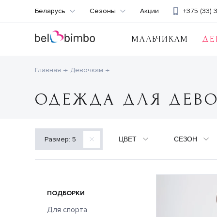
Беларусь
Сезоны
Акции
+375 (33) 
МАЛЬЧИКАМ
ДЕ
Главная
Девочкам
ОДЕЖДА ДЛЯ ДЕВОЧЕ
ЦВЕТ
СЕЗОН
Размер: 5
ПОДБОРКИ
Для спорта