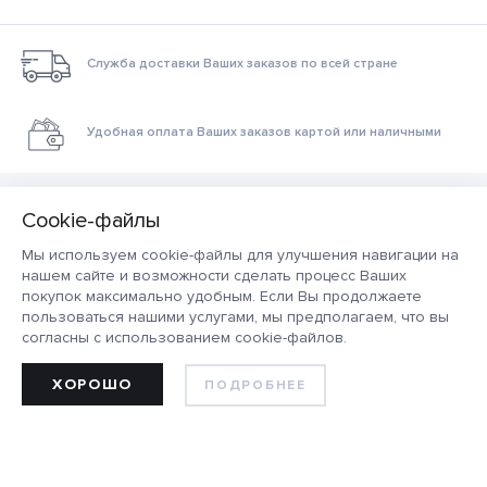
Служба доставки Ваших заказов по всей стране
Удобная оплата Ваших заказов картой или наличными
ЗВОНИТЕ
+375 (33) 371 22 82
Мы используем cookie-файлы для улучшения навигации на
+375 (44) 588 18 90
нашем сайте и возможности сделать процесс Ваших
покупок максимально удобным. Если Вы продолжаете
пользоваться нашими услугами, мы предполагаем, что вы
согласны с использованием cookie-файлов.
ПОДПИСЫВАЙТЕСЬ
ХОРОШО
ПОДРОБНЕЕ
Как сделать заказ
Программа лояльности
Оплата
Наши магазины