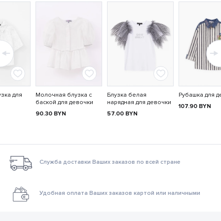
зка для
Молочная блузка с
Блузка белая
Рубашка для д
баской для девочки
нарядная для девочки
107.90
BYN
90.30
BYN
57.00
BYN
Служба доставки Ваших заказов по всей стране
Удобная оплата Ваших заказов картой или наличными