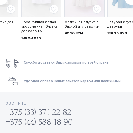
зка для
Романтичная белая
Молочная блузка с
Голубая блузк
укороченная блузка
баской для девочки
девочки
для девочки
90.30
BYN
138.20
BYN
105.60
BYN
Служба доставки Ваших заказов по всей стране
Удобная оплата Ваших заказов картой или наличными
ЗВОНИТЕ
+375 (33) 371 22 82
+375 (44) 588 18 90