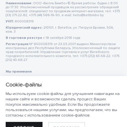
Наименование:
ООО «Белль Бимбо» © Время работы: будни с 8:00
до 17:30. Уполномоченный продавцом на рассмотрение обращений
покупателей: специалист по продажам интернет-магазина, тел: +375
(33) 371-22-82, +375 (44) 588-18-90, e-mail: hello@bellbimbo.by
УНП:
800008319
Юридический адрес:
210101, г. Витебск, ул. Петруся Бровки, 50А,
ком. 3
В торговом реестре
c 18 октября 2018 года
Регистрация
№ 800008319 от 23.03.2001 выдано Министерством
иностранных дел Республики Беларусь. Уполномоченный по защите
прав потребителей: Управление торговли и услуг Витебского
городского исполнительного комитета, тел: +375 (212) 43-68-22, +375
(212) 43-68-27
Мы принимаем
Мы используем cookie-файлы для улучшения навигации на
нашем сайте и возможности сделать процесс Ваших
покупок максимально удобным. Если Вы продолжаете
пользоваться нашими услугами, мы предполагаем, что вы
согласны с использованием cookie-файлов.