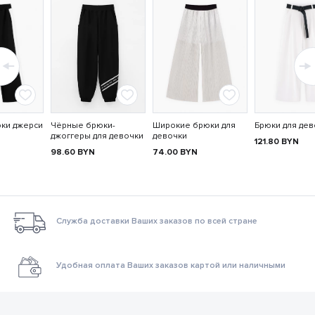
ки джерси
Чёрные брюки-
Широкие брюки для
Брюки для дев
джоггеры для девочки
девочки
121.80
BYN
98.60
BYN
74.00
BYN
Служба доставки Ваших заказов по всей стране
Удобная оплата Ваших заказов картой или наличными