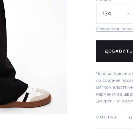
134
Определить разм
ДОБАВИТЬ
Чёрные брюки дл
со средней поса
мягком эластичн
карманами в шва
джерси - это ко
СОСТАВ
Д