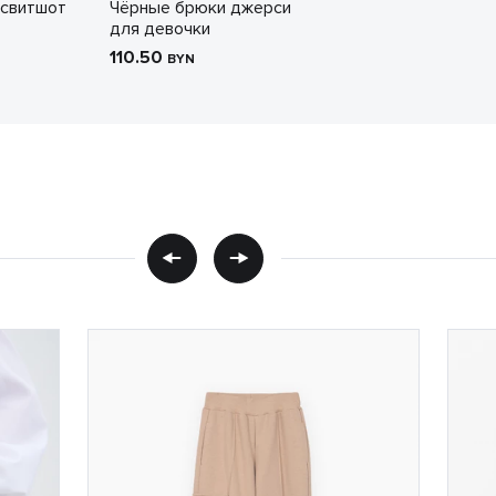
 свитшот
Чёрные брюки джерси
для девочки
110.50
BYN