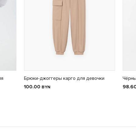
ля
Брюки-джоггеры карго для девочки
Чёрны
100.00
98.6
BYN