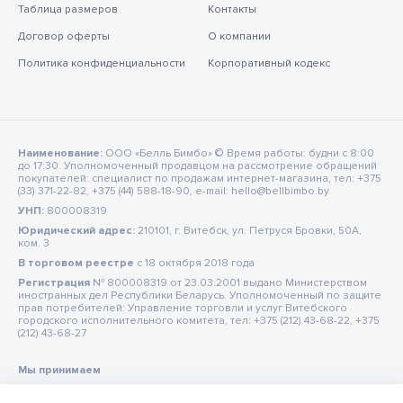
Таблица размеров
Контакты
Договор оферты
О компании
Политика конфиденциальности
Корпоративный кодекс
Наименование:
ООО «Белль Бимбо» © Время работы: будни с 8:00
до 17:30. Уполномоченный продавцом на рассмотрение обращений
покупателей: специалист по продажам интернет-магазина, тел: +375
(33) 371-22-82, +375 (44) 588-18-90, e-mail: hello@bellbimbo.by
УНП:
800008319
Юридический адрес:
210101, г. Витебск, ул. Петруся Бровки, 50А,
ком. 3
В торговом реестре
c 18 октября 2018 года
Регистрация
№ 800008319 от 23.03.2001 выдано Министерством
иностранных дел Республики Беларусь. Уполномоченный по защите
прав потребителей: Управление торговли и услуг Витебского
городского исполнительного комитета, тел: +375 (212) 43-68-22, +375
(212) 43-68-27
Мы принимаем