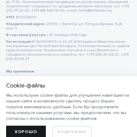
до 17:30. Уполномоченный продавцом на рассмотрение обращений
покупателей: специалист по продажам интернет-магазина, тел: +375
(33) 371-22-82, +375 (44) 588-18-90, e-mail: hello@bellbimbo.by
УНП:
800008319
Юридический адрес:
210101, г. Витебск, ул. Петруся Бровки, 50А,
ком. 3
В торговом реестре
c 18 октября 2018 года
Регистрация
№ 800008319 от 23.03.2001 выдано Министерством
иностранных дел Республики Беларусь. Уполномоченный по защите
прав потребителей: Управление торговли и услуг Витебского
городского исполнительного комитета, тел: +375 (212) 43-68-22, +375
(212) 43-68-27
Мы принимаем
Мы используем cookie-файлы для улучшения навигации на
нашем сайте и возможности сделать процесс Ваших
покупок максимально удобным. Если Вы продолжаете
пользоваться нашими услугами, мы предполагаем, что вы
согласны с использованием cookie-файлов.
ХОРОШО
ПОДРОБНЕЕ