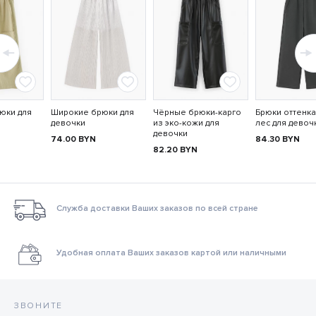
юки для
Широкие брюки для
Чёрные брюки-карго
Брюки оттенк
девочки
из эко-кожи для
лес для девоч
девочки
74.00
BYN
84.30
BYN
82.20
BYN
Служба доставки Ваших заказов по всей стране
Удобная оплата Ваших заказов картой или наличными
ЗВОНИТЕ