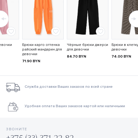
евочки
Брюки карго оттенка
Чёрные брюки джерси
Брюки в клетк
райский мандарин для
для девочки
девочки
девочки
84.70
BYN
74.00
BYN
71.90
BYN
Служба доставки Ваших заказов по всей стране
Удобная оплата Ваших заказов картой или наличными
ЗВОНИТЕ