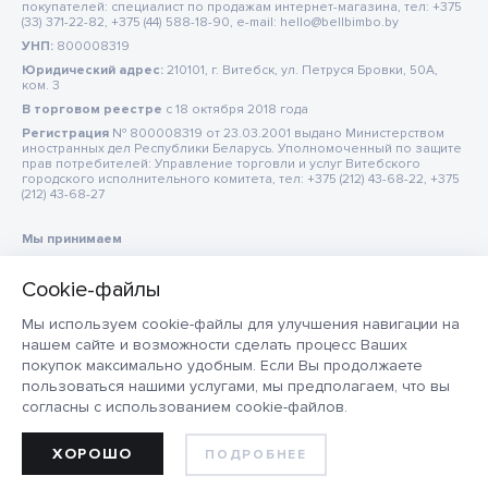
покупателей: специалист по продажам интернет-магазина, тел: +375
(33) 371-22-82, +375 (44) 588-18-90, e-mail: hello@bellbimbo.by
УНП:
800008319
Юридический адрес:
210101, г. Витебск, ул. Петруся Бровки, 50А,
ком. 3
В торговом реестре
c 18 октября 2018 года
Регистрация
№ 800008319 от 23.03.2001 выдано Министерством
иностранных дел Республики Беларусь. Уполномоченный по защите
прав потребителей: Управление торговли и услуг Витебского
городского исполнительного комитета, тел: +375 (212) 43-68-22, +375
(212) 43-68-27
Мы принимаем
Мы используем cookie-файлы для улучшения навигации на
нашем сайте и возможности сделать процесс Ваших
покупок максимально удобным. Если Вы продолжаете
пользоваться нашими услугами, мы предполагаем, что вы
согласны с использованием cookie-файлов.
ХОРОШО
ПОДРОБНЕЕ
ДОБАВИТЬ В КОРЗИНУ