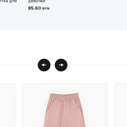
етка для
девочки
85.60
BYN