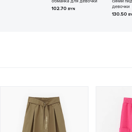
обманка для девочки
синий пи
девочки
102.70
BYN
130.50
B