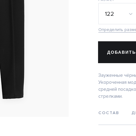
122
Определить разм
ДОБАВИТЬ
Зауженные чёрн
Укороченная мод
средней посадко
стрелками.
СОСТАВ
Д