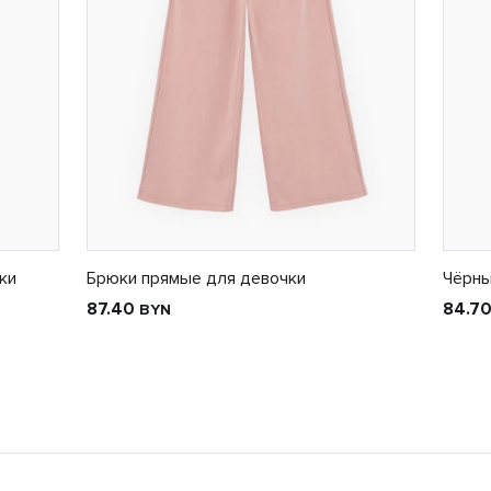
ки
Брюки прямые для девочки
Чёрны
87.40
84.7
BYN