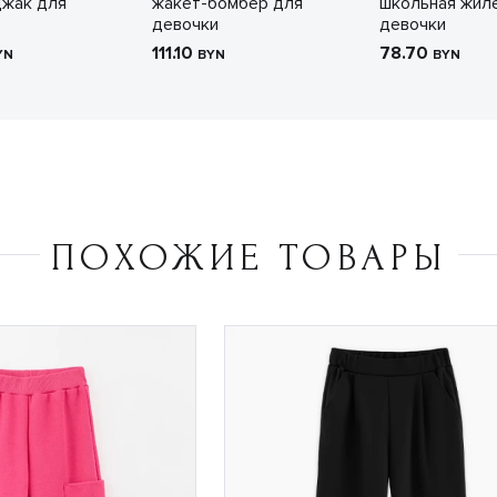
джак для
жакет-бомбер для
школьная жил
девочки
девочки
111.10
78.70
YN
BYN
BYN
ПОХОЖИЕ ТОВАРЫ