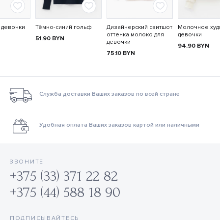
 девочки
Тёмно-синий гольф
Дизайнерский свитшот
Молочное худ
оттенка молоко для
девочки
51.90
BYN
девочки
94.90
BYN
75.10
BYN
Служба доставки Ваших заказов по всей стране
Удобная оплата Ваших заказов картой или наличными
ЗВОНИТЕ
+375 (33) 371 22 82
+375 (44) 588 18 90
ПОДПИСЫВАЙТЕСЬ