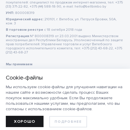
покупателей: специалист по продажам интернет-магазина, тел: +375
(33) 371-22-82, +375 (44) 588-18-90, e-mail: hello@bellbimbo.by
УНП:
800008319
Юридический адрес:
210101, г. Витебск, ул. Петруся Бровки, 50А,
ком. 3
В торговом реестре
c 18 октября 2018 года
Регистрация
№ 800008319 от 23.03.2001 выдано Министерством
иностранных дел Республики Беларусь. Уполномоченный по защите
прав потребителей: Управление торговли и услуг Витебского
городского исполнительного комитета, тел: +375 (212) 43-68-22, +375
(212) 43-68-27
Мы принимаем
Мы используем cookie-файлы для улучшения навигации на
нашем сайте и возможности сделать процесс Ваших
покупок максимально удобным. Если Вы продолжаете
пользоваться нашими услугами, мы предполагаем, что вы
согласны с использованием cookie-файлов.
ХОРОШО
ПОДРОБНЕЕ
ДОБАВИТЬ В КОРЗИНУ