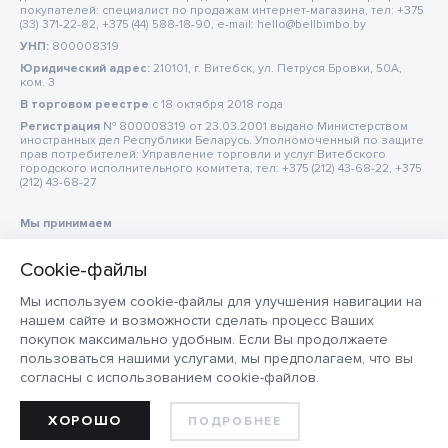
покупателей: специалист по продажам интернет-магазина, тел: +375
(33) 371-22-82, +375 (44) 588-18-90, e-mail: hello@bellbimbo.by
УНП:
800008319
Юридический адрес:
210101, г. Витебск, ул. Петруся Бровки, 50А,
ком. 3
В торговом реестре
c 18 октября 2018 года
Регистрация
№ 800008319 от 23.03.2001 выдано Министерством
иностранных дел Республики Беларусь. Уполномоченный по защите
прав потребителей: Управление торговли и услуг Витебского
городского исполнительного комитета, тел: +375 (212) 43-68-22, +375
(212) 43-68-27
Мы принимаем
Мы используем cookie-файлы для улучшения навигации на
нашем сайте и возможности сделать процесс Ваших
покупок максимально удобным. Если Вы продолжаете
пользоваться нашими услугами, мы предполагаем, что вы
согласны с использованием cookie-файлов.
ХОРОШО
ПОДРОБНЕЕ
ДОБАВИТЬ В КОРЗИНУ