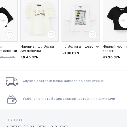
я
Нарядная футболка
Футболка для девочки
Чёрный кроп-т
ля девочки
для девочки
девочки
53.80
BYN
69.70
BYN
56.40
BYN
47.20
BYN
Служба доставки Ваших заказов по всей стране
Удобная оплата Ваших заказов картой или наличными
ЗВОНИТЕ