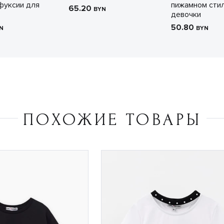
фуксии для
пижамном сти
65.20
BYN
девочки
50.80
N
BYN
ПОХОЖИЕ ТОВАРЫ