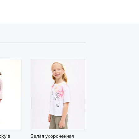
ку в
Белая укороченная