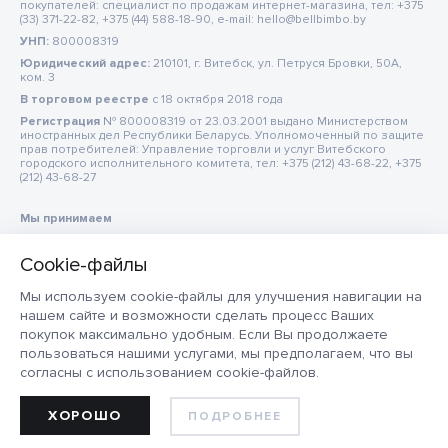
покупателей: специалист по продажам интернет-магазина, тел: +375
(33) 371-22-82, +375 (44) 588-18-90, e-mail: hello@bellbimbo.by
УНП:
800008319
Юридический адрес:
210101, г. Витебск, ул. Петруся Бровки, 50А,
ком. 3
В торговом реестре
c 18 октября 2018 года
Регистрация
№ 800008319 от 23.03.2001 выдано Министерством
иностранных дел Республики Беларусь. Уполномоченный по защите
прав потребителей: Управление торговли и услуг Витебского
городского исполнительного комитета, тел: +375 (212) 43-68-22, +375
(212) 43-68-27
Мы принимаем
Мы используем cookie-файлы для улучшения навигации на
нашем сайте и возможности сделать процесс Ваших
покупок максимально удобным. Если Вы продолжаете
пользоваться нашими услугами, мы предполагаем, что вы
согласны с использованием cookie-файлов.
ХОРОШО
ПОДРОБНЕЕ
ДОБАВИТЬ В КОРЗИНУ