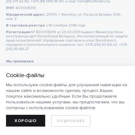
(33) 371-22-82, +375 (44) 588-18-90, e-mail: hello@bellbimbo.by
УНП:
800008319
Юридический адрес:
210101, г. Витебск, ул. Петруся Бровки, 50А,
ком. 3
В торговом реестре
c 18 октября 2018 года
Регистрация
№ 800008319 от 23.03.2001 выдано Министерством
иностранных дел Республики Беларусь. Уполномоченный по защите
прав потребителей: Управление торговли и услуг Витебского
городского исполнительного комитета, тел: +375 (212) 43-68-22, +375
(212) 43-68-27
Мы принимаем
Мы используем cookie-файлы для улучшения навигации на
нашем сайте и возможности сделать процесс Ваших
покупок максимально удобным. Если Вы продолжаете
пользоваться нашими услугами, мы предполагаем, что вы
согласны с использованием cookie-файлов.
ХОРОШО
ПОДРОБНЕЕ
ДОБАВИТЬ В КОРЗИНУ