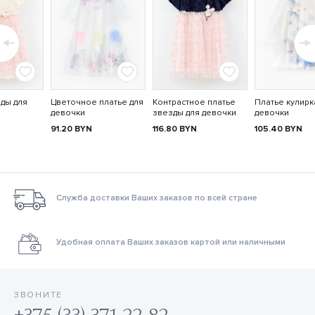
ды для
Цветочное платье для
Контрастное платье
Платье кулирк
девочки
звезды для девочки
девочки
91.20
BYN
116.80
BYN
105.40
BYN
Служба доставки Ваших заказов по всей стране
Удобная оплата Ваших заказов картой или наличными
ЗВОНИТЕ