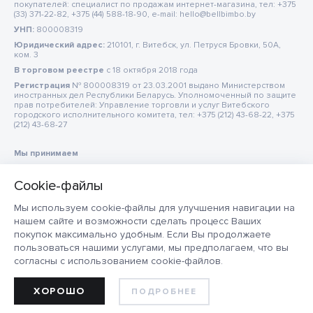
покупателей: специалист по продажам интернет-магазина, тел: +375
(33) 371-22-82, +375 (44) 588-18-90, e-mail: hello@bellbimbo.by
УНП:
800008319
Юридический адрес:
210101, г. Витебск, ул. Петруся Бровки, 50А,
ком. 3
В торговом реестре
c 18 октября 2018 года
Регистрация
№ 800008319 от 23.03.2001 выдано Министерством
иностранных дел Республики Беларусь. Уполномоченный по защите
прав потребителей: Управление торговли и услуг Витебского
городского исполнительного комитета, тел: +375 (212) 43-68-22, +375
(212) 43-68-27
Мы принимаем
Мы используем cookie-файлы для улучшения навигации на
нашем сайте и возможности сделать процесс Ваших
покупок максимально удобным. Если Вы продолжаете
пользоваться нашими услугами, мы предполагаем, что вы
согласны с использованием cookie-файлов.
ХОРОШО
ПОДРОБНЕЕ
ДОБАВИТЬ В КОРЗИНУ