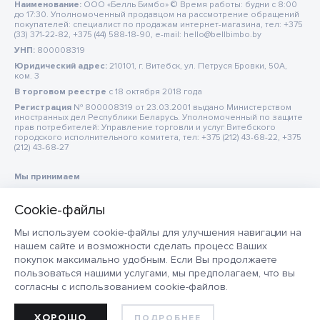
Наименование:
ООО «Белль Бимбо» © Время работы: будни с 8:00
до 17:30. Уполномоченный продавцом на рассмотрение обращений
покупателей: специалист по продажам интернет-магазина, тел: +375
(33) 371-22-82, +375 (44) 588-18-90, e-mail: hello@bellbimbo.by
УНП:
800008319
Юридический адрес:
210101, г. Витебск, ул. Петруся Бровки, 50А,
ком. 3
В торговом реестре
c 18 октября 2018 года
Регистрация
№ 800008319 от 23.03.2001 выдано Министерством
иностранных дел Республики Беларусь. Уполномоченный по защите
прав потребителей: Управление торговли и услуг Витебского
городского исполнительного комитета, тел: +375 (212) 43-68-22, +375
(212) 43-68-27
Мы принимаем
Мы используем cookie-файлы для улучшения навигации на
нашем сайте и возможности сделать процесс Ваших
покупок максимально удобным. Если Вы продолжаете
пользоваться нашими услугами, мы предполагаем, что вы
согласны с использованием cookie-файлов.
ХОРОШО
ПОДРОБНЕЕ