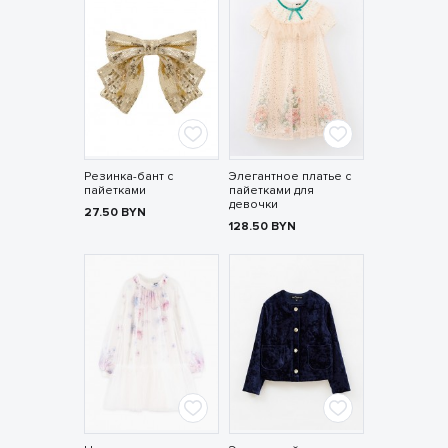
Резинка-бант с
Элегантное платье с
пайетками
пайетками для
девочки
27.50
BYN
128.50
BYN