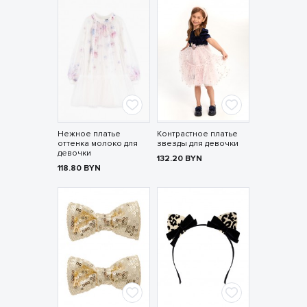
Нежное платье
Контрастное платье
оттенка молоко для
звезды для девочки
девочки
132.20
BYN
118.80
BYN