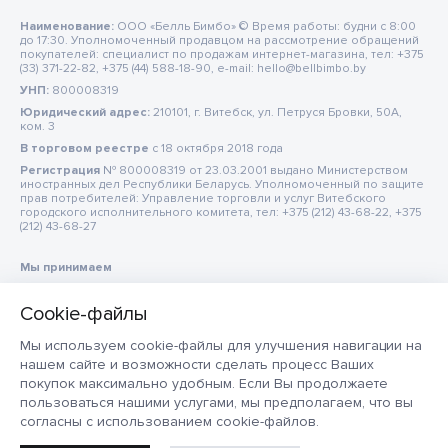
Наименование:
ООО «Белль Бимбо» © Время работы: будни с 8:00
до 17:30. Уполномоченный продавцом на рассмотрение обращений
покупателей: специалист по продажам интернет-магазина, тел: +375
(33) 371-22-82, +375 (44) 588-18-90, e-mail: hello@bellbimbo.by
УНП:
800008319
Юридический адрес:
210101, г. Витебск, ул. Петруся Бровки, 50А,
ком. 3
В торговом реестре
c 18 октября 2018 года
Регистрация
№ 800008319 от 23.03.2001 выдано Министерством
иностранных дел Республики Беларусь. Уполномоченный по защите
прав потребителей: Управление торговли и услуг Витебского
городского исполнительного комитета, тел: +375 (212) 43-68-22, +375
(212) 43-68-27
Мы принимаем
Мы используем cookie-файлы для улучшения навигации на
нашем сайте и возможности сделать процесс Ваших
покупок максимально удобным. Если Вы продолжаете
пользоваться нашими услугами, мы предполагаем, что вы
согласны с использованием cookie-файлов.