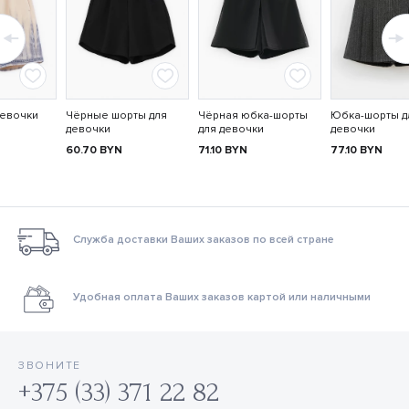
девочки
Чёрные шорты для
Чёрная юбка-шорты
Юбка-шорты д
девочки
для девочки
девочки
60.70
BYN
71.10
BYN
77.10
BYN
Служба доставки Ваших заказов по всей стране
Удобная оплата Ваших заказов картой или наличными
ЗВОНИТЕ
+375 (33) 371 22 82