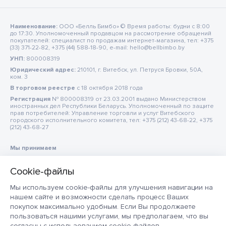
Наименование:
ООО «Белль Бимбо» © Время работы: будни с 8:00
до 17:30. Уполномоченный продавцом на рассмотрение обращений
покупателей: специалист по продажам интернет-магазина, тел: +375
(33) 371-22-82, +375 (44) 588-18-90, e-mail: hello@bellbimbo.by
УНП:
800008319
Юридический адрес:
210101, г. Витебск, ул. Петруся Бровки, 50А,
ком. 3
В торговом реестре
c 18 октября 2018 года
Регистрация
№ 800008319 от 23.03.2001 выдано Министерством
иностранных дел Республики Беларусь. Уполномоченный по защите
прав потребителей: Управление торговли и услуг Витебского
городского исполнительного комитета, тел: +375 (212) 43-68-22, +375
(212) 43-68-27
Мы принимаем
Мы используем cookie-файлы для улучшения навигации на
нашем сайте и возможности сделать процесс Ваших
покупок максимально удобным. Если Вы продолжаете
пользоваться нашими услугами, мы предполагаем, что вы
согласны с использованием cookie-файлов.