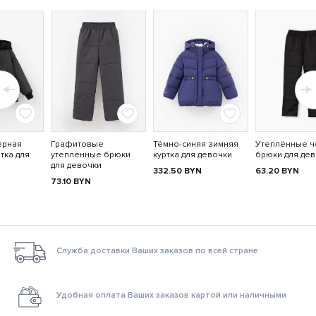
ёрная
Графитовые
Тёмно-синяя зимняя
Утеплённые 
тка для
утеплённые брюки
куртка для девочки
брюки для де
для девочки
332.50
BYN
63.20
BYN
73.10
BYN
Служба доставки Ваших заказов по всей стране
Удобная оплата Ваших заказов картой или наличными