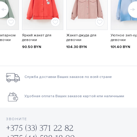
литарном
Яркий жакет для
Жакет-джуда для
Уютное зип-ху
евочки
девочки
девочки
девочки
90.50
BYN
104.30
BYN
101.40
BYN
Служба доставки Ваших заказов по всей стране
Удобная оплата Ваших заказов картой или наличными
ЗВОНИТЕ
+375 (33) 371 22 82