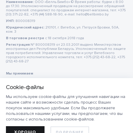
Наименование:
ООО «Белль Бимбо» © Время работы: будни с 8:00
до 17:30. Уполномоченный продавцом на рассмотрение обращений
покупателей: специалист по продажам интернет-магазина, тел: +375
(33) 371-22-82, +375 (44) 588-18-90, e-mail: hello@bellbimbo.by
УНП:
800008319
Юридический адрес:
210101, г. Витебск, ул. Петруся Бровки, 50А,
ком. 3
В торговом реестре
c 18 октября 2018 года
Регистрация
№ 800008319 от 23.03.2001 выдано Министерством
иностранных дел Республики Беларусь. Уполномоченный по защите
прав потребителей: Управление торговли и услуг Витебского
городского исполнительного комитета, тел: +375 (212) 43-68-22, +375
(212) 43-68-27
Мы принимаем
Мы используем cookie-файлы для улучшения навигации на
нашем сайте и возможности сделать процесс Ваших
покупок максимально удобным. Если Вы продолжаете
пользоваться нашими услугами, мы предполагаем, что вы
согласны с использованием cookie-файлов.
ХОРОШО
ПОДРОБНЕЕ