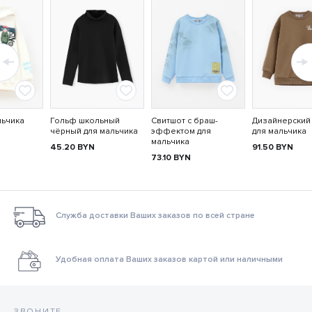
льчика
Гольф школьный
Свитшот с браш-
Дизайнерский
чёрный для мальчика
эффектом для
для мальчика
мальчика
45.20
BYN
91.50
BYN
73.10
BYN
Служба доставки Ваших заказов по всей стране
Удобная оплата Ваших заказов картой или наличными
ЗВОНИТЕ