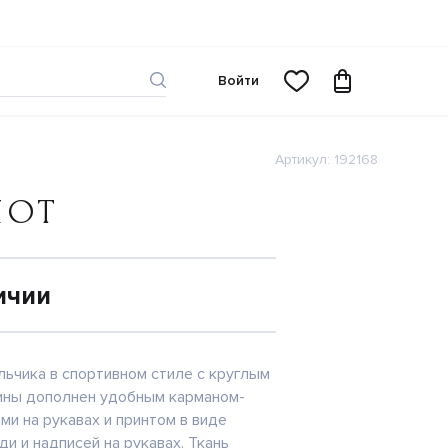
Войти
Артикул: 192168
ШОТ
ичии
ьчика в спортивном стиле с круглым
ины дополнен удобным карманом-
ми на рукавах и принтом в виде
ди и надписей на рукавах. Ткань