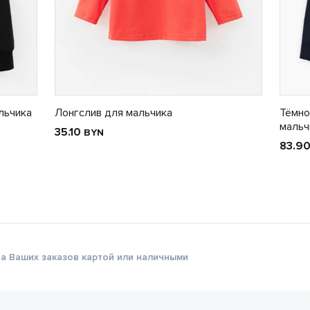
льчика
Лонгслив для мальчика
Тёмно
мальч
35.10
BYN
83.9
а Ваших заказов картой или наличными