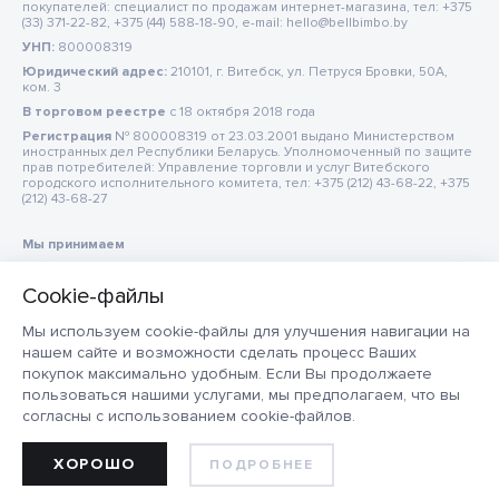
покупателей: специалист по продажам интернет-магазина, тел: +375
(33) 371-22-82, +375 (44) 588-18-90, e-mail: hello@bellbimbo.by
УНП:
800008319
Юридический адрес:
210101, г. Витебск, ул. Петруся Бровки, 50А,
ком. 3
В торговом реестре
c 18 октября 2018 года
Регистрация
№ 800008319 от 23.03.2001 выдано Министерством
иностранных дел Республики Беларусь. Уполномоченный по защите
прав потребителей: Управление торговли и услуг Витебского
городского исполнительного комитета, тел: +375 (212) 43-68-22, +375
(212) 43-68-27
Мы принимаем
Мы используем cookie-файлы для улучшения навигации на
нашем сайте и возможности сделать процесс Ваших
покупок максимально удобным. Если Вы продолжаете
пользоваться нашими услугами, мы предполагаем, что вы
согласны с использованием cookie-файлов.
ХОРОШО
ПОДРОБНЕЕ
ДОБАВИТЬ В КОРЗИНУ