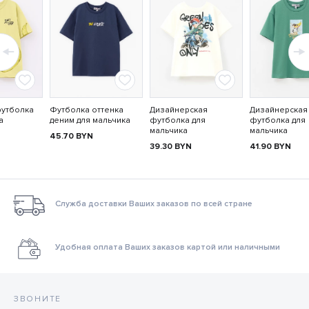
футболка
Футболка оттенка
Дизайнерская
Дизайнерская
а
деним для мальчика
футболка для
футболка для
мальчика
мальчика
45.70
BYN
39.30
BYN
41.90
BYN
Служба доставки Ваших заказов по всей стране
Удобная оплата Ваших заказов картой или наличными
ЗВОНИТЕ