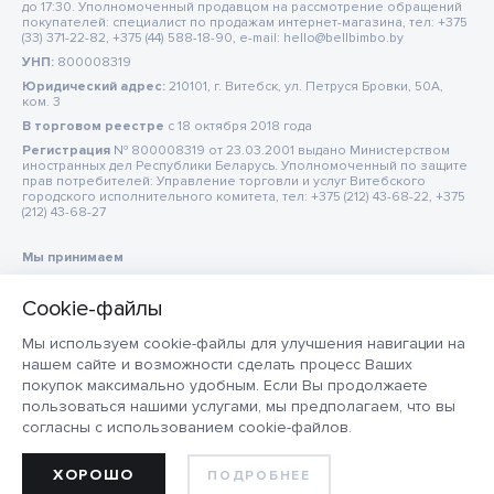
до 17:30. Уполномоченный продавцом на рассмотрение обращений
покупателей: специалист по продажам интернет-магазина, тел: +375
(33) 371-22-82, +375 (44) 588-18-90, e-mail: hello@bellbimbo.by
УНП:
800008319
Юридический адрес:
210101, г. Витебск, ул. Петруся Бровки, 50А,
ком. 3
В торговом реестре
c 18 октября 2018 года
Регистрация
№ 800008319 от 23.03.2001 выдано Министерством
иностранных дел Республики Беларусь. Уполномоченный по защите
прав потребителей: Управление торговли и услуг Витебского
городского исполнительного комитета, тел: +375 (212) 43-68-22, +375
(212) 43-68-27
Мы принимаем
Мы используем cookie-файлы для улучшения навигации на
нашем сайте и возможности сделать процесс Ваших
покупок максимально удобным. Если Вы продолжаете
пользоваться нашими услугами, мы предполагаем, что вы
согласны с использованием cookie-файлов.
ХОРОШО
ПОДРОБНЕЕ