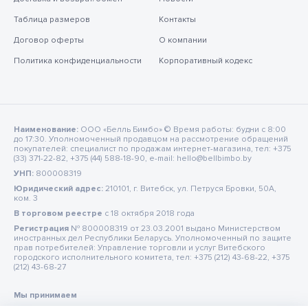
Таблица размеров
Контакты
Договор оферты
О компании
Политика конфиденциальности
Корпоративный кодекс
Наименование:
ООО «Белль Бимбо» © Время работы: будни с 8:00
до 17:30. Уполномоченный продавцом на рассмотрение обращений
покупателей: специалист по продажам интернет-магазина, тел: +375
(33) 371-22-82, +375 (44) 588-18-90, e-mail: hello@bellbimbo.by
УНП:
800008319
Юридический адрес:
210101, г. Витебск, ул. Петруся Бровки, 50А,
ком. 3
В торговом реестре
c 18 октября 2018 года
Регистрация
№ 800008319 от 23.03.2001 выдано Министерством
иностранных дел Республики Беларусь. Уполномоченный по защите
прав потребителей: Управление торговли и услуг Витебского
городского исполнительного комитета, тел: +375 (212) 43-68-22, +375
(212) 43-68-27
Мы принимаем