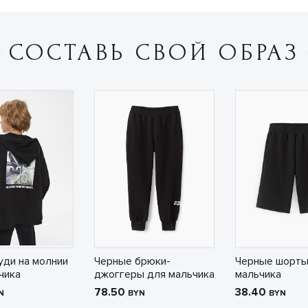
СОСТАВЬ СВОЙ ОБРАЗ
уди на молнии
Черные брюки-
Черные шорты
чика
джоггеры для мальчика
мальчика
78.50
38.40
N
BYN
BYN