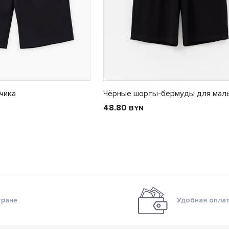
чика
Чёрные шорты-бермуды для мал
48.80
BYN
тране
Удобная оплат