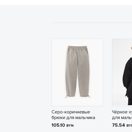
Серо-коричневые
Чёрное х
брюки для мальчика
для маль
105.10
75.54
BYN
BY