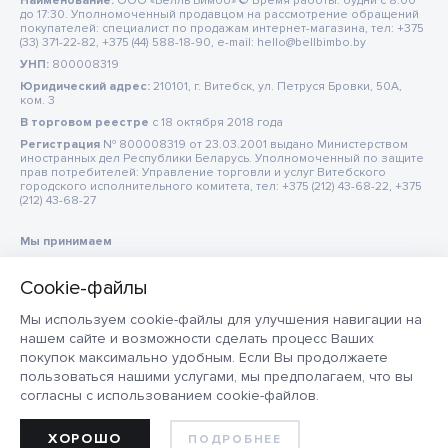
Наименование:
ООО «Белль Бимбо» © Время работы: будни с 8:00
до 17:30. Уполномоченный продавцом на рассмотрение обращений
покупателей: специалист по продажам интернет-магазина, тел: +375
(33) 371-22-82, +375 (44) 588-18-90, e-mail: hello@bellbimbo.by
УНП:
800008319
Юридический адрес:
210101, г. Витебск, ул. Петруся Бровки, 50А,
ком. 3
В торговом реестре
c 18 октября 2018 года
Регистрация
№ 800008319 от 23.03.2001 выдано Министерством
иностранных дел Республики Беларусь. Уполномоченный по защите
прав потребителей: Управление торговли и услуг Витебского
городского исполнительного комитета, тел: +375 (212) 43-68-22, +375
(212) 43-68-27
Мы принимаем
Мы используем cookie-файлы для улучшения навигации на
нашем сайте и возможности сделать процесс Ваших
покупок максимально удобным. Если Вы продолжаете
пользоваться нашими услугами, мы предполагаем, что вы
согласны с использованием cookie-файлов.
ХОРОШО
ПОДРОБНЕЕ