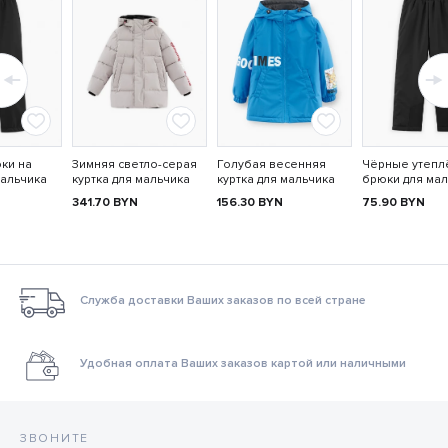
ки на
Зимняя светло-серая
Голубая весенняя
Чёрные утеп
мальчика
куртка для мальчика
куртка для мальчика
брюки для мал
341.70
BYN
156.30
BYN
75.90
BYN
Служба доставки Ваших заказов по всей стране
Удобная оплата Ваших заказов картой или наличными
ЗВОНИТЕ