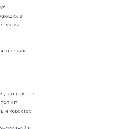
сул
ужающих в
ихологии
ы отдельно
я, которая не
ополнит
ь и характер.
омфортной и