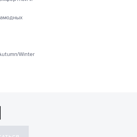
рамодных
Autumn/Winter
САТЬСЯ