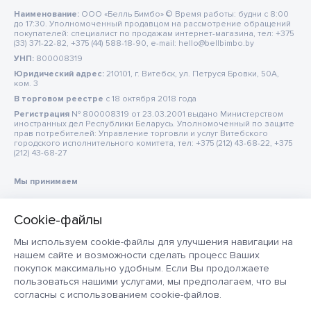
Наименование:
ООО «Белль Бимбо» © Время работы: будни с 8:00
до 17:30. Уполномоченный продавцом на рассмотрение обращений
покупателей: специалист по продажам интернет-магазина, тел: +375
(33) 371-22-82, +375 (44) 588-18-90, e-mail: hello@bellbimbo.by
УНП:
800008319
Юридический адрес:
210101, г. Витебск, ул. Петруся Бровки, 50А,
ком. 3
В торговом реестре
c 18 октября 2018 года
Регистрация
№ 800008319 от 23.03.2001 выдано Министерством
иностранных дел Республики Беларусь. Уполномоченный по защите
прав потребителей: Управление торговли и услуг Витебского
городского исполнительного комитета, тел: +375 (212) 43-68-22, +375
(212) 43-68-27
Мы принимаем
Мы используем cookie-файлы для улучшения навигации на
нашем сайте и возможности сделать процесс Ваших
покупок максимально удобным. Если Вы продолжаете
пользоваться нашими услугами, мы предполагаем, что вы
согласны с использованием cookie-файлов.