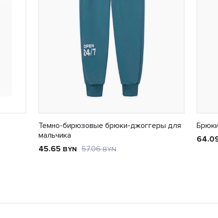
Темно-бирюзовые брюки-джоггеры для
Брюки
мальчика
64.0
45.65
57.06
BYN
BYN