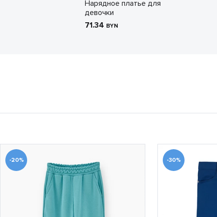
Нарядное платье для
девочки
71.34
BYN
-20%
-30%