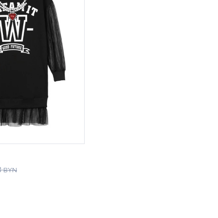
8
BYN