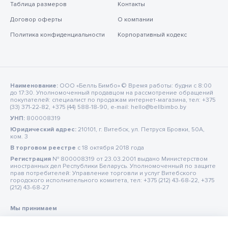
Таблица размеров
Контакты
Договор оферты
О компании
Политика конфиденциальности
Корпоративный кодекс
Наименование:
ООО «Белль Бимбо» © Время работы: будни с 8:00
до 17:30. Уполномоченный продавцом на рассмотрение обращений
покупателей: специалист по продажам интернет-магазина, тел: +375
(33) 371-22-82, +375 (44) 588-18-90, e-mail: hello@bellbimbo.by
УНП:
800008319
Юридический адрес:
210101, г. Витебск, ул. Петруся Бровки, 50А,
ком. 3
В торговом реестре
c 18 октября 2018 года
Регистрация
№ 800008319 от 23.03.2001 выдано Министерством
иностранных дел Республики Беларусь. Уполномоченный по защите
прав потребителей: Управление торговли и услуг Витебского
городского исполнительного комитета, тел: +375 (212) 43-68-22, +375
(212) 43-68-27
Мы принимаем