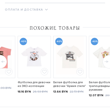
ОПЛАТА И ДОСТАВКА
ПОХОЖИЕ ТОВАРЫ
-40%
-40%
-40%
ECO
Футболка для девочки
Белая футболка для
Белая футбол
из ЭКО-коллекции
девочки "Армия стиля"
трапецевидны
3.99
BYN
рукавами
16.16
BYN
26.93
BYN
13.64
BYN
22.73
BYN
12.07
BYN
20.