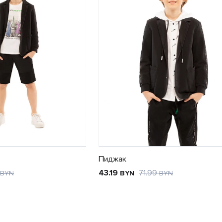
Пиджак
43.19
71.99
BYN
BYN
BYN