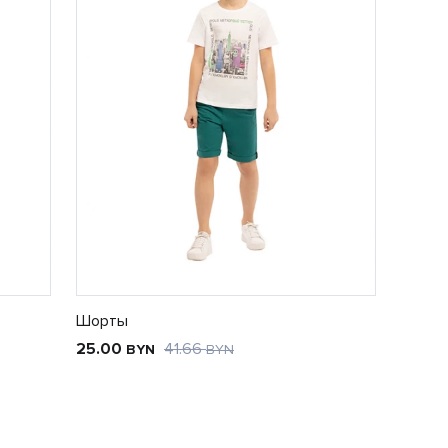
Шорты
25.00
41.66
BYN
BYN