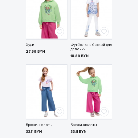
Худи
Футболка с баской для
девочки
27.59
BYN
18.89
BYN
Брюки-кюлоты
Брюки-кюлоты
33.11
BYN
33.11
BYN