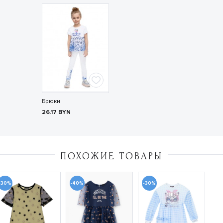
Брюки
26.17
BYN
ПОХОЖИЕ ТОВАРЫ
-30%
-40%
-30%