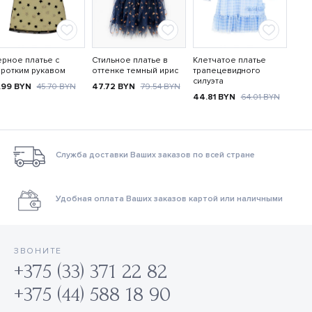
рное платье с
Стильное платье в
Клетчатое платье
ротким рукавом
оттенке темный ирис
трапецевидного
силуэта
.99
BYN
45.70
BYN
47.72
BYN
79.54
BYN
44.81
BYN
64.01
BYN
Служба доставки Ваших заказов по всей стране
Удобная оплата Ваших заказов картой или наличными
ЗВОНИТЕ
+375 (33) 371 22 82
+375 (44) 588 18 90