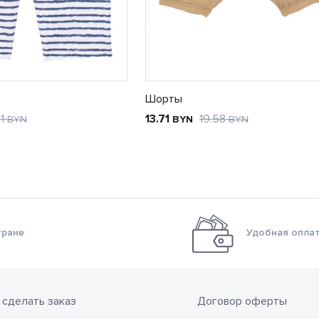
Шорты
21
13.71
19.58
BYN
BYN
BYN
тране
Удобная оплат
 сделать заказ
Договор оферты