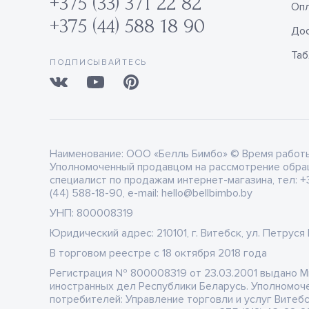
+375 (33) 371 22 82
Оп
+375 (44) 588 18 90
Дос
Таб
ПОДПИСЫВАЙТЕСЬ
Наименование:
ООО «Белль Бимбо» © Время работы: 
Уполномоченный продавцом на рассмотрение обра
специалист по продажам интернет-магазина, тел: +3
(44) 588-18-90, e-mail: hello@bellbimbo.by
УНП:
800008319
Юридический адрес:
210101, г. Витебск, ул. Петруся
В торговом реестре
c 18 октября 2018 года
Регистрация
№ 800008319 от 23.03.2001 выдано 
иностранных дел Республики Беларусь. Уполномоч
потребителей: Управление торговли и услуг Витеб