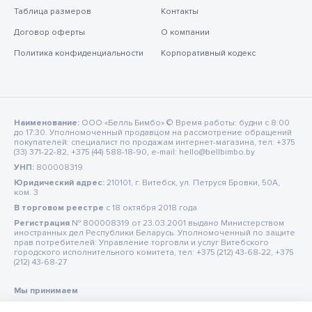
Таблица размеров
Контакты
Договор оферты
О компании
Политика конфиденциальности
Корпоративный кодекс
Наименование:
ООО «Белль Бимбо» © Время работы: будни с 8:00
до 17:30. Уполномоченный продавцом на рассмотрение обращений
покупателей: специалист по продажам интернет-магазина, тел: +375
(33) 371-22-82, +375 (44) 588-18-90, e-mail: hello@bellbimbo.by
УНП:
800008319
Юридический адрес:
210101, г. Витебск, ул. Петруся Бровки, 50А,
ком. 3
В торговом реестре
c 18 октября 2018 года
Регистрация
№ 800008319 от 23.03.2001 выдано Министерством
иностранных дел Республики Беларусь. Уполномоченный по защите
прав потребителей: Управление торговли и услуг Витебского
городского исполнительного комитета, тел: +375 (212) 43-68-22, +375
(212) 43-68-27
Мы принимаем