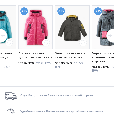
-20%
-40%
-20%
ка цвета
Стильная зимняя
Зимняя куртка цвета
Черная зимняя
юза для
куртка цвета маджента
хаки для мальчика
с лимитирова
шарфом
153.14
BYN
191.43
BYN
105.35
BYN
175.59
BYN
182.67
184.82
BYN
2
BYN
Служба доставки Ваших заказов по всей стране
Удобная оплата Ваших заказов картой или наличными