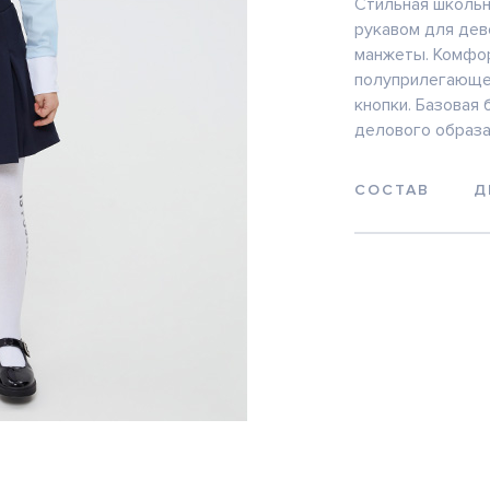
Стильная школьн
рукавом для дев
манжеты. Комфор
полуприлегающег
кнопки. Базовая
делового образа
СОСТАВ
Д