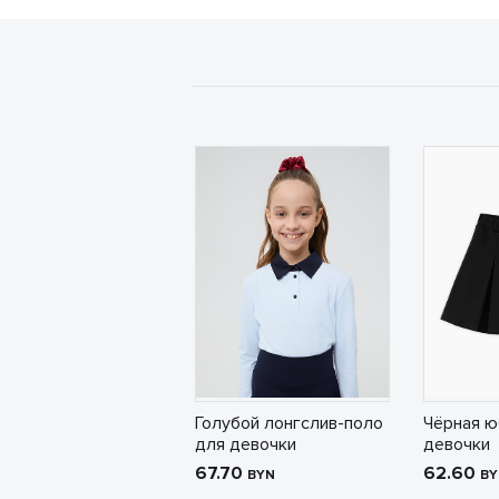
Голубой лонгслив-поло
Чёрная ю
для девочки
девочки
67.70
62.60
BYN
BY