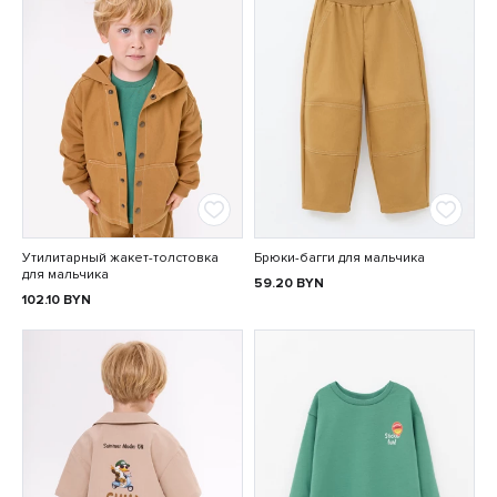
Утилитарный жакет-толстовка
Брюки-багги для мальчика
для мальчика
59.20
BYN
102.10
BYN