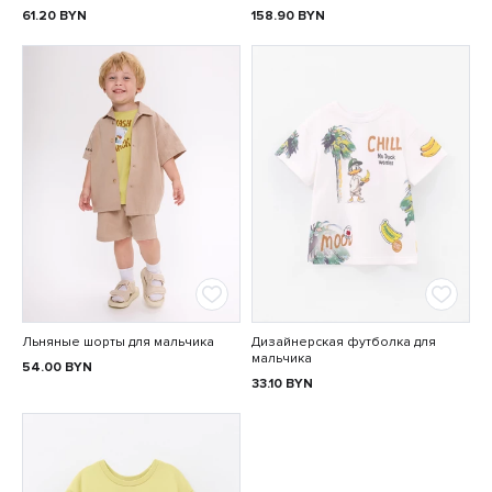
61.20
BYN
158.90
BYN
Льняные шорты для мальчика
Дизайнерская футболка для
мальчика
54.00
BYN
33.10
BYN