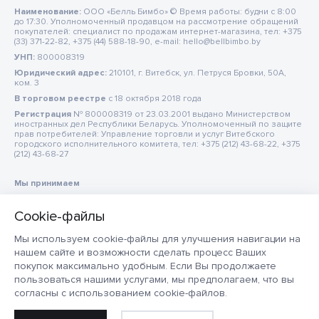
Наименование:
ООО «Белль Бимбо» © Время работы: будни с 8:00
до 17:30. Уполномоченный продавцом на рассмотрение обращений
покупателей: специалист по продажам интернет-магазина, тел: +375
(33) 371-22-82, +375 (44) 588-18-90, e-mail: hello@bellbimbo.by
УНП:
800008319
Юридический адрес:
210101, г. Витебск, ул. Петруся Бровки, 50А,
ком. 3
В торговом реестре
c 18 октября 2018 года
Регистрация
№ 800008319 от 23.03.2001 выдано Министерством
иностранных дел Республики Беларусь. Уполномоченный по защите
прав потребителей: Управление торговли и услуг Витебского
городского исполнительного комитета, тел: +375 (212) 43-68-22, +375
(212) 43-68-27
Мы принимаем
Мы используем cookie-файлы для улучшения навигации на
нашем сайте и возможности сделать процесс Ваших
покупок максимально удобным. Если Вы продолжаете
пользоваться нашими услугами, мы предполагаем, что вы
согласны с использованием cookie-файлов.