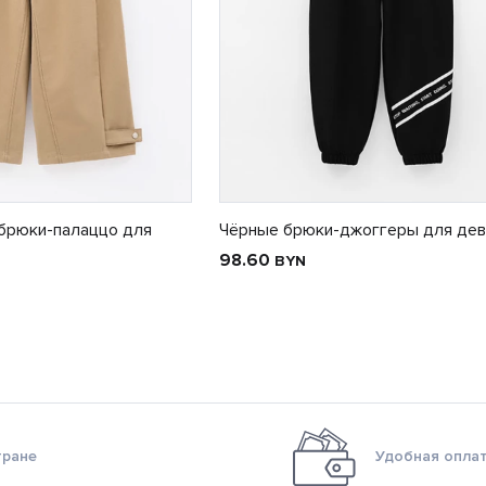
брюки-палаццо для
Чёрные брюки-джоггеры для дев
98.60
BYN
тране
Удобная оплат