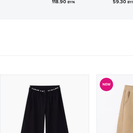
118.90
59.30
BYN
BY
NEW