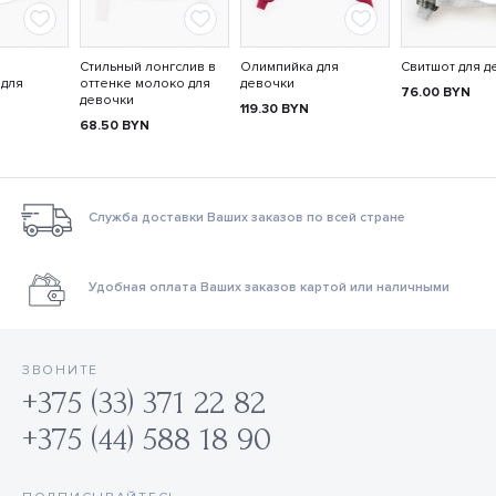
Стильный лонгслив в
Олимпийка для
Свитшот для д
 для
оттенке молоко для
девочки
76.00
BYN
девочки
119.30
BYN
68.50
BYN
Служба доставки Ваших заказов по всей стране
Удобная оплата Ваших заказов картой или наличными
ЗВОНИТЕ
+375 (33) 371 22 82
+375 (44) 588 18 90