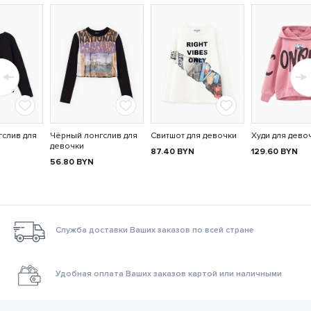
слив для
Чёрный лонгслив для
Свитшот для девочки
Худи для дево
девочки
87.40
BYN
129.60
BYN
56.80
BYN
Служба доставки Ваших заказов по всей стране
Удобная оплата Ваших заказов картой или наличными