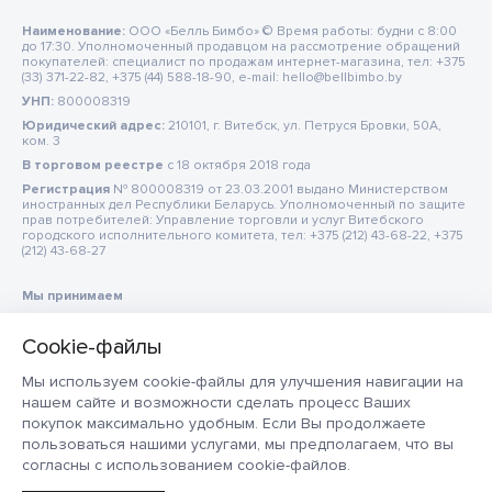
Наименование:
ООО «Белль Бимбо» © Время работы: будни с 8:00
до 17:30. Уполномоченный продавцом на рассмотрение обращений
покупателей: специалист по продажам интернет-магазина, тел: +375
(33) 371-22-82, +375 (44) 588-18-90, e-mail: hello@bellbimbo.by
УНП:
800008319
Юридический адрес:
210101, г. Витебск, ул. Петруся Бровки, 50А,
ком. 3
В торговом реестре
c 18 октября 2018 года
Регистрация
№ 800008319 от 23.03.2001 выдано Министерством
иностранных дел Республики Беларусь. Уполномоченный по защите
прав потребителей: Управление торговли и услуг Витебского
городского исполнительного комитета, тел: +375 (212) 43-68-22, +375
(212) 43-68-27
Мы принимаем
Мы используем cookie-файлы для улучшения навигации на
нашем сайте и возможности сделать процесс Ваших
покупок максимально удобным. Если Вы продолжаете
пользоваться нашими услугами, мы предполагаем, что вы
согласны с использованием cookie-файлов.