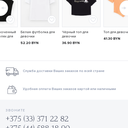
роченный
Белая футболка для
Чёрный топ для
Топ для девоч
елях для
девочки
девочки
41.30
BYN
52.20
BYN
36.90
BYN
Служба доставки Ваших заказов по всей стране
Удобная оплата Ваших заказов картой или наличными
ЗВОНИТЕ
+375 (33) 371 22 82