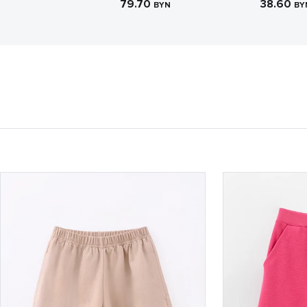
79.70
38.60
BYN
BY