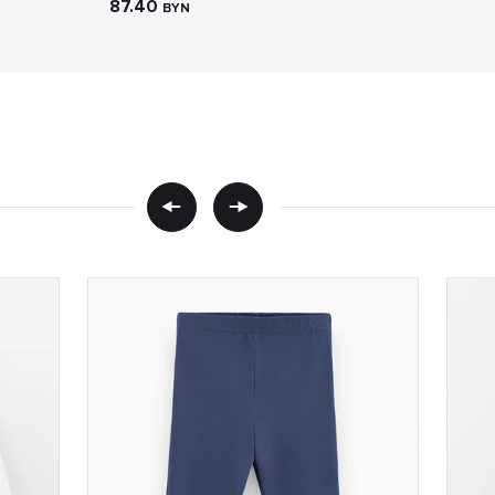
87.40
BYN