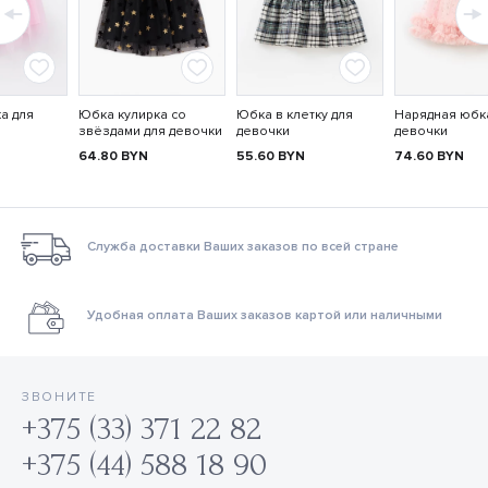
а для
Юбка кулирка со
Юбка в клетку для
Нарядная юбк
звёздами для девочки
девочки
девочки
64.80
BYN
55.60
BYN
74.60
BYN
Служба доставки Ваших заказов по всей стране
Удобная оплата Ваших заказов картой или наличными
ЗВОНИТЕ
+375 (33) 371 22 82
+375 (44) 588 18 90