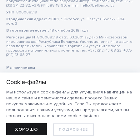
покупателей: специалист по продажам интернет-магазина, тел: +375
(33) 371-22-82, +375 (44) 588-18-90, e-mail: hello@bellbimbo.by
УНП:
800008319
Юридический адрес:
210101, г. Витебск, ул. Петруся Бровки, 50А,
ком. 3
В торговом реестре
c 18 октября 2018 года
Регистрация
№ 800008319 от 23.03.2001 выдано Министерством
иностранных дел Республики Беларусь. Уполномоченный по защите
прав потребителей: Управление торговли и услуг Витебского
городского исполнительного комитета, тел: +375 (212) 43-68-22, +375
(212) 43-68-27
Мы принимаем
Мы используем cookie-файлы для улучшения навигации на
нашем сайте и возможности сделать процесс Ваших
покупок максимально удобным. Если Вы продолжаете
пользоваться нашими услугами, мы предполагаем, что вы
согласны с использованием cookie-файлов.
ХОРОШО
ПОДРОБНЕЕ
ДОБАВИТЬ В КОРЗИНУ