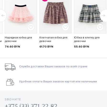
Нарядная юбка для
Клетчатая юбка для
Юбка в клетку для
ки
девочки
девочки
девочки
74.60
BYN
61.70
BYN
55.60
BYN
Служба доставки Ваших заказов по всей стране
Удобная оплата Ваших заказов картой или наличными
ЗВОНИТЕ
+375 (33) 371 22 82