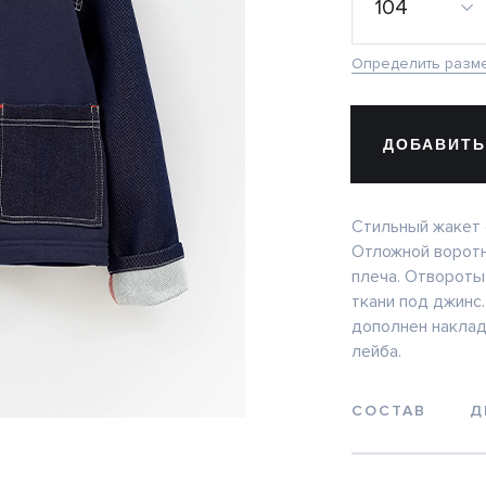
104
Определить разм
ДОБАВИТЬ
Стильный жакет 
Отложной воротн
плеча. Отвороты
ткани под джинс.
дополнен наклад
лейба.
СОСТАВ
Д