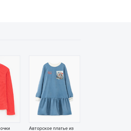
вочки
Авторское платье из